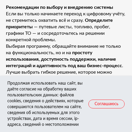
Рекомендации по выбору и внедрению системы
Если вы только начинаете переход к цифровому учёту,
не стремитесь охватить всё и сразу.
Определите
приоритеты
— путевые листы, топливо, пробег,
графики ТО — и сосредоточьтесь на решении
конкретной проблемы.
Выбирая программу, обращайте внимание не только
на функциональность, но и на
простоту
использования, доступность поддержки, наличие
интеграций и адаптивность под ваш бизнес-процесс
.
Лучше выбрать гибкое решение, которое можно
масштабировать и донастроить, чем сложную
Продолжая использовать наш сайт, вы
систему, которая останется невостребованной.
даёте согласие на обработку ваших
Обязательно
вовлеките сотрудников
: объясните им
пользовательских данных: файлов
цели, обучите работе, дайте почувствовать выгоду от
cookies, сведения о действиях, которые
Соглашаюсь
автоматизации. И не забывайте, что успех внедрения
совершаются пользователем на сайте,
— это не финиш, а старт новой модели управления, где
сведения об используемых для этого
цифры, прозрачность и контроль становятся основой
устройствах, дата и время сессии, ip-
принятия решений.
адреса, сведений о местоположении