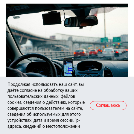
Продолжая использовать наш сайт, вы
даёте согласие на обработку ваших
Учёт работы водителя: эффективные методы и
пользовательских данных: файлов
инструменты контроля
cookies, сведения о действиях, которые
Соглашаюсь
Узнайте, как организовать учёт работы водителя для повышения
совершаются пользователем на сайте,
эффективности и безопасности.
сведения об используемых для этого
устройствах, дата и время сессии, ip-
28.05.2025
адреса, сведений о местоположении