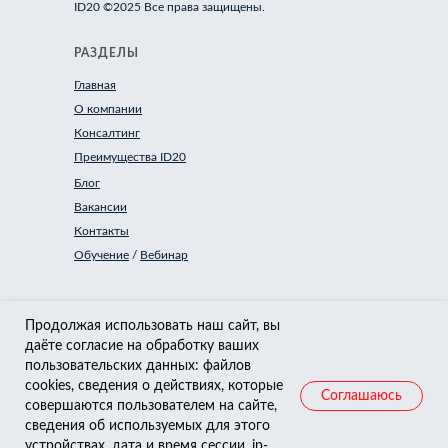
ID20 ©2025 Все права защищены.
РАЗДЕЛЫ
Главная
О компании
Консалтинг
Преимущества ID20
Блог
Вакансии
Контакты
Обучение
/
Вебинар
ДОКУМЕНТАЦИЯ
Продолжая использовать наш сайт, вы
даёте согласие на обработку ваших
Пользовательское соглашение
пользовательских данных: файлов
Политика конфиденциальности
cookies, сведения о действиях, которые
Согласие на обработку данных
Соглашаюсь
совершаются пользователем на сайте,
Реквизиты и платежная информация
сведения об используемых для этого
Сведения о документации на ПО
устройствах, дата и время сессии, ip-