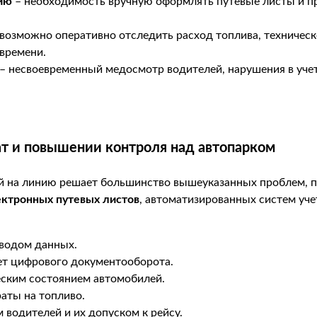
ию
– необходимость вручную оформлять путевые листы и п
возможно оперативно отследить расход топлива, техническ
времени.
– несвоевременный медосмотр водителей, нарушения в учет
ат и повышении контроля над автопарком
й на линию решает большинство вышеуказанных проблем, п
ектронных путевых листов
, автоматизированных систем уче
вводом данных.
чет цифрового документооборота.
еским состоянием автомобилей.
аты на топливо.
водителей и их допуском к рейсу.