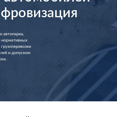
цифровизация
о автопарка,
е нормативных
 грузоперевозки
илей и допуском
рка.