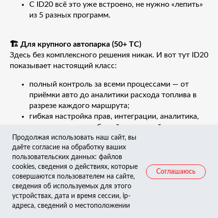
С ID20 всё это уже встроено, не нужно «лепить»
из 5 разных программ.
🏗️ Для крупного автопарка (50+ ТС)
Здесь без комплексного решения никак. И вот тут ID20
показывает настоящий класс:
полный контроль за всеми процессами — от
приёмки авто до аналитики расхода топлива в
разрезе каждого маршрута;
гибкая настройка прав, интеграции, аналитика,
контроль задач, событий, водителей и ремонтов;
автоматизация всего: ЭПЛ, топливо, контроль
Продолжая использовать наш сайт, вы
даёте согласие на обработку ваших
допусков, архивы, интеграции с ГЛОНАСС,
пользовательских данных: файлов
бухгалтерией, ERP и BI-системами.
cookies, сведения о действиях, которые
Всё работает как часы — только без постоянной
Соглашаюсь
совершаются пользователем на сайте,
настройки вручную и звонков «а где документ?»
сведения об используемых для этого
устройствах, дата и время сессии, ip-
адреса, сведений о местоположении
Вывод: ваш автопарк достоин умной системы