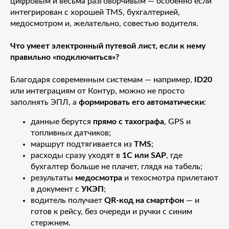
цифровым и весьма разговорчивым — особенно если
интегрирован с хорошей TMS, бухгалтерией,
медосмотром и, желательно, совестью водителя.
Что умеет электронный путевой лист, если к нему
правильно «подключиться»?
Благодаря современным системам — например,
ID20
или интеграциям от Контур, можно не просто
заполнять ЭПЛ, а
формировать его автоматически
:
данные берутся
прямо с тахографа
, GPS и
топливных датчиков;
маршрут подтягивается из
TMS
;
расходы сразу уходят в
1С или SAP
, где
бухгалтер больше не плачет, глядя на табель;
результаты
медосмотра
и техосмотра прилетают
в документ с
УКЭП
;
водитель получает
QR-код на смартфон
— и
готов к рейсу, без очереди и ручки с синим
стержнем.