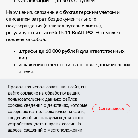
Организации
— до 50 000 рублей.
Нарушения, связанные с
бухгалтерским учётом
и
списанием затрат без документального
подтверждения (включая путевые листы),
регулируются
статьёй 15.11 КоАП РФ
. Это может
повлечь за собой:
штрафы
до 10 000 рублей для ответственных
лиц
;
искажения отчётности, налоговые доначисления
и пени.
При повторных нарушениях сумма штрафов
Продолжая использовать наш сайт, вы
увеличивается, а в случае систематического
даёте согласие на обработку ваших
отсутствия путевых листов может последовать
пользовательских данных: файлов
приостановление деятельности
, особенно у
cookies, сведения о действиях, которые
Соглашаюсь
лицензируемых перевозчиков.
совершаются пользователем на сайте,
сведения об используемых для этого
Таким образом, пренебрежение требованиями по
устройствах, дата и время сессии, ip-
оформлению путевого листа — это не просто
адреса, сведений о местоположении
техническая ошибка, а нарушение с
реальными