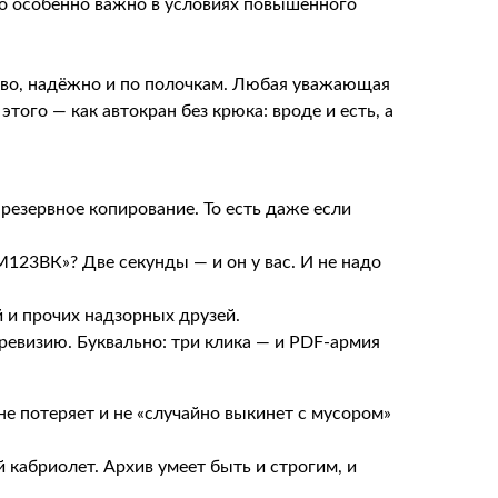
то особенно важно в условиях повышенного
сиво, надёжно и по полочкам. Любая уважающая
того — как автокран без крюка: вроде и есть, а
 резервное копирование. То есть даже если
123ВК»? Две секунды — и он у вас. И не надо
й и прочих надзорных друзей.
евизию. Буквально: три клика — и PDF-армия
, не потеряет и не «случайно выкинет с мусором»
 кабриолет. Архив умеет быть и строгим, и