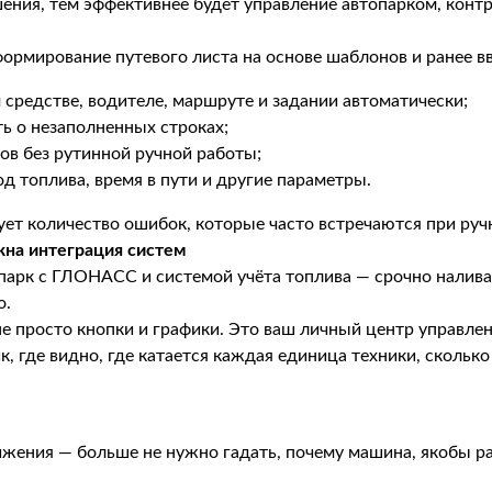
ния, тем эффективнее будет управление автопарком, контро
ормирование путевого листа на основе шаблонов и ранее 
средстве, водителе, маршруте и задании автоматически;
ь о незаполненных строках;
ов без рутинной ручной работы;
д топлива, время в пути и другие параметры.
ует количество ошибок, которые часто встречаются при руч
жна интеграция систем
опарк с ГЛОНАСС и системой учёта топлива — срочно налива
о.
е просто кнопки и графики. Это ваш личный центр управл
где видно, где катается каждая единица техники, сколько 
жения — больше не нужно гадать, почему машина, якобы ра