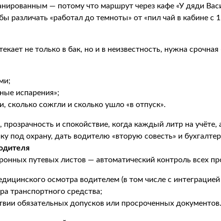
нированным — потому что маршрут через кафе «У дяди Васи
бы различать «работал до темноты» от «пил чай в кабине с 1
текает не только в бак, но и в неизвестность, нужна срочна
ми;
ные испарения»;
, сколько сожгли и сколько ушло «в отпуск».
 прозрачность и спокойствие, когда каждый литр на учёте,
ку под охрану, дать водителю «вторую совесть» и бухгалтер
водителя
онных путевых листов — автоматический контроль всех про
дицинского осмотра водителем (в том числе с интеграцие
ра транспортного средства;
вии обязательных допусков или просроченных документов