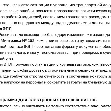
— это шаг к автоматизации и упрощению транспортной док
ловеческие ошибки, повысить прозрачность логистических
за работой водителей, состоянием транспорта, расходом т
гновенно передаются между подразделениями и доступны д
ия ЭПЛ
России стало возможным благодаря изменениям в законода
 Минтранса № 152
, компании вправе вести путевые листы 
ной подписи (КЭП), соответствие формату документа и обе
ные аналоги, и могут использоваться при проверках, в суде
ый учёт
я ЭПЛ получают организации с крупным автопарком, высок
мпании, службы доставки, строительные и сервисные предп
 где требуется строгая отчётность и системный контроль 
ь нагрузку на персонал и сократить затраты на бумажную 
грамма для электронных путевых листов
истов, важно учитывать не только соответствие законодате