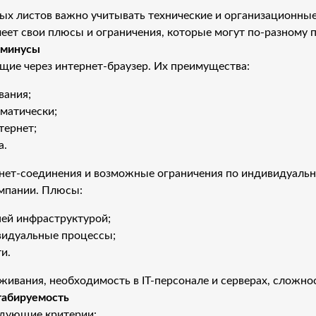
х листов важно учитывать технические и организационные
еет свои плюсы и ограничения, которые могут по-разному п
 минусы
ие через интернет-браузер. Их преимущества:
вания;
матически;
тернет;
а.
рнет-соединения и возможные ограничения по индивидуальн
омпании. Плюсы:
ей инфраструктурой;
видуальные процессы;
и.
ивания, необходимость в IT-персонале и серверах, сложно
табируемость
едующие критерии: