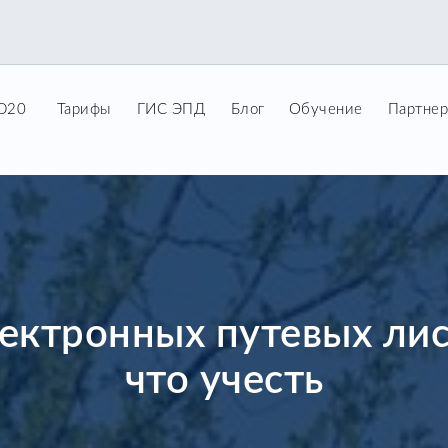
ID20
Тарифы
ГИС ЭПД
Блог
Обучение
Партне
ектронных путевых лист
что учесть