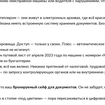
линию неисправной машины или водителя с нарушениями, ч
степлером — они живут в электронных архивах, где всё кра
язана иметь встроенную систему хранения документов. Без э
сокровища. Доступ — только у своих. Плюс — автоматическое
анные не исчезнут.
 путевой лист от апреля 2023 года по машине с номером «М
е из бухгалтерии.
я, всё как велено. Никаких претензий от налоговой, трудово
— по запросу контролирующих органов или на внутреннюю р
это ваш
бронируемый сейф для документов
. Он не забудет
ы в стопке «под цветами» — пора пересаживаться в цифровой