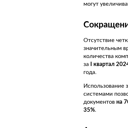
могут увеличив
Сокращени
Отсутствие четк
значительным вр
количества ком
за
I квартал 202
года.
Использование э
системами позво
документов
на 
35%
.