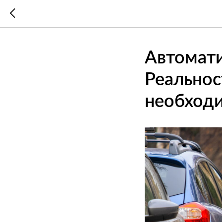
Автомати
Реальнос
необход