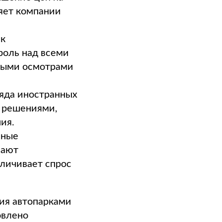
яет компании
 к
роль над всеми
овыми осмотрами
ряда иностранных
и решениями,
ия.
нные
лают
еличивает спрос
ия автопарками
овлено