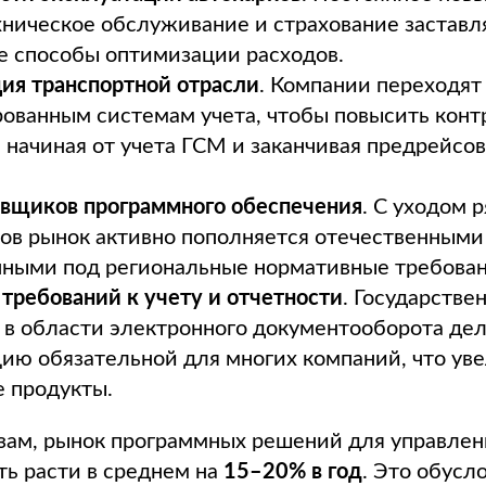
хническое обслуживание и страхование заставл
е способы оптимизации расходов.
ия транспортной отрасли
. Компании переходят
ованным системам учета, чтобы повысить конт
 начиная от учета ГСМ и заканчивая предрейс
авщиков программного обеспечения
. С уходом 
ов рынок активно пополняется отечественным
нными под региональные нормативные требован
ребований к учету и отчетности
. Государстве
в области электронного документооборота де
ию обязательной для многих компаний, что ув
 продукты.
зам, рынок программных решений для управлен
ь расти в среднем на
15–20% в год
. Это обусл