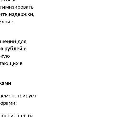
птимизировать
тить издержки,
ияние
ешений для
в рублей
и
окую
отающих в
рками
 демонстрирует
торами:
ышение цен на