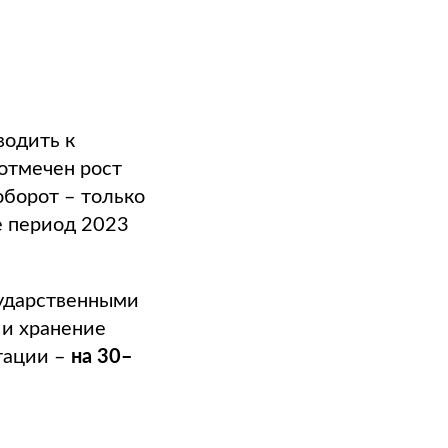
водить к
отмечен рост
борот – только
же период 2023
сударственными
 и хранение
тации –
на 30–