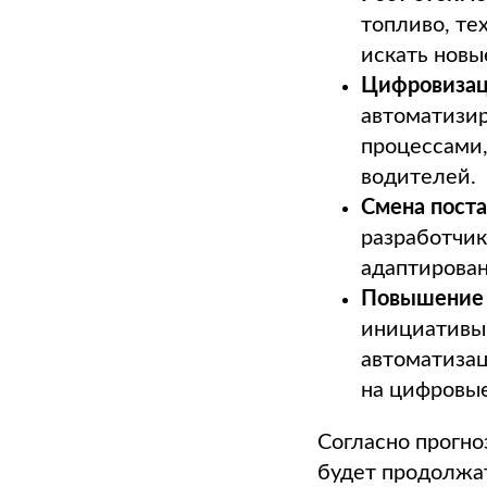
топливо, те
искать новы
Цифровизац
автоматизир
процессами,
водителей.
Смена пост
разработчик
адаптирова
Повышение т
инициативы 
автоматизац
на цифровые
Согласно прогно
будет продолжат